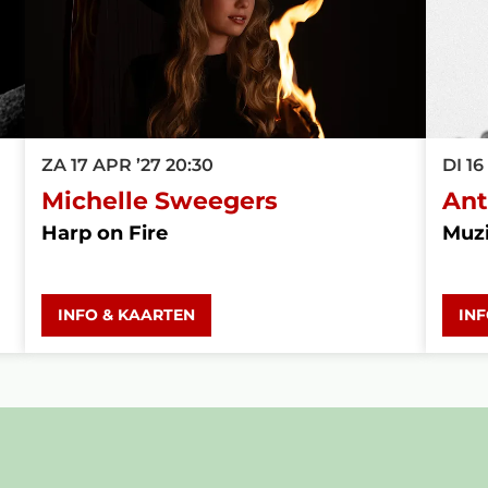
ZA 17 APR ’27
20:30
DI 16
Michelle Sweegers
Ant
Harp on Fire
Muz
INFO & KAARTEN
IN