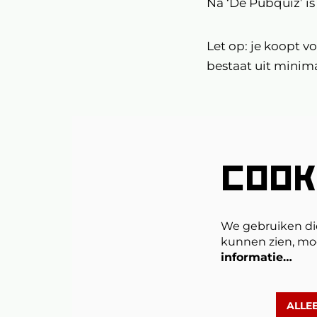
Na ‘De Pubquiz’ is 
Let op: je koopt v
bestaat uit minim
Inzoomen
COOK
We gebruiken di
kunnen zien, mo
informatie…
ALLE