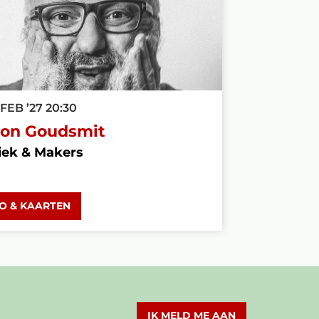
 FEB ’27
20:30
on Goudsmit
iek & Makers
FO & KAARTEN
IK MELD ME AAN