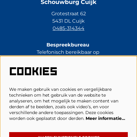
Schouwburg Cuijk
Grotestraat 62
5431 DL Cuijk
0485-314344
Bespreekbureau
Telefonisch bereikbaar op
di t/m vr van 13.30 tot 17.00 uur.
0485-314344
COOKIES
kassa@schouwburgcuijk.nl
We maken gebruik van cookies en vergelijkbare
technieken om het gebruik van de website te
Veelgestelde vragen
analyseren, om het mogelijk te maken content van
derden af te beelden, zoals ook video’s, en voor
Zaalplattegronden
verschillende andere toepassingen. Deze cookies
Privacy, cookies & voorwaarden
worden ook geplaatst door derden.
Meer informatie…
Toegankelijkheid
ANBI