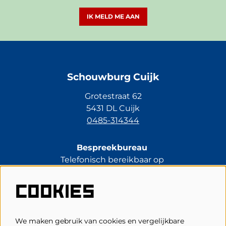
IK MELD ME AAN
Schouwburg Cuijk
Grotestraat 62
5431 DL Cuijk
0485-314344
Bespreekbureau
Telefonisch bereikbaar op
di t/m vr van 13.30 tot 17.00 uur.
0485-314344
COOKIES
kassa@schouwburgcuijk.nl
We maken gebruik van cookies en vergelijkbare