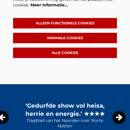
cookies.
Meer informatie…
ALLEEN FUNCTIONELE COOKIES
MINIMALE COOKIES
ALLE COOKIES
Overslaan
‘Gedurfde show vol heisa,
herrie en energie.’ ★★★★
Dagblad van het Noorden over 'Korte
Metten'