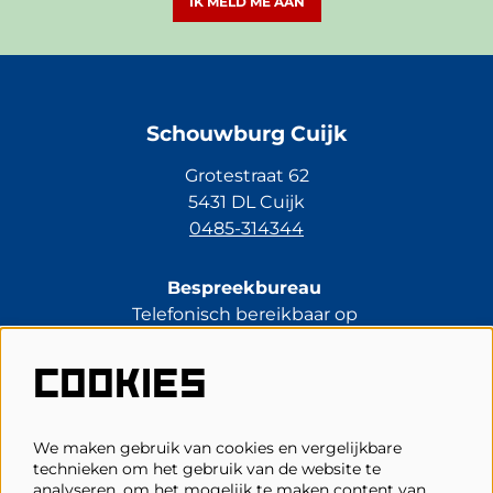
IK MELD ME AAN
Schouwburg Cuijk
Grotestraat 62
5431 DL Cuijk
0485-314344
Bespreekbureau
Telefonisch bereikbaar op
di t/m vr van 13.30 tot 17.00 uur.
0485-314344
COOKIES
kassa@schouwburgcuijk.nl
We maken gebruik van cookies en vergelijkbare
technieken om het gebruik van de website te
Veelgestelde vragen
analyseren, om het mogelijk te maken content van