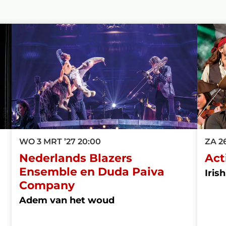
WO 3 MRT ’27
20:00
ZA 2
Nederlands Blazers
Act
Ensemble en Duda Paiva
Iris
Company
Adem van het woud