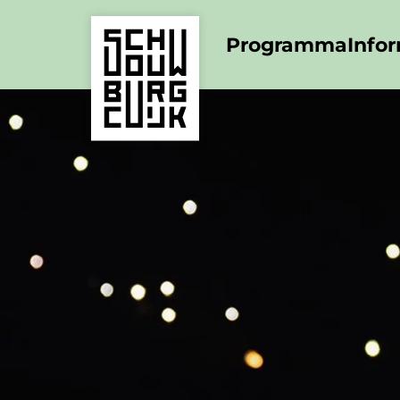
Programma
Info