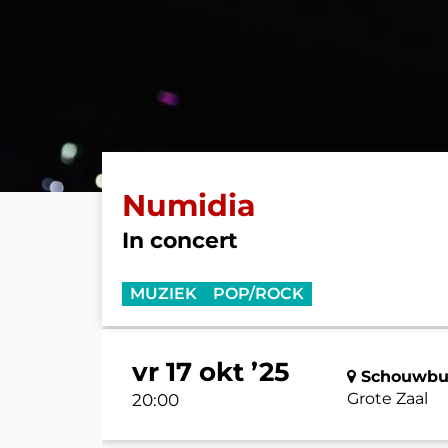
Numidia
In concert
MUZIEK
POP/ROCK
vr 17 okt ’25
Schouwbur
Grote Zaal
20:00