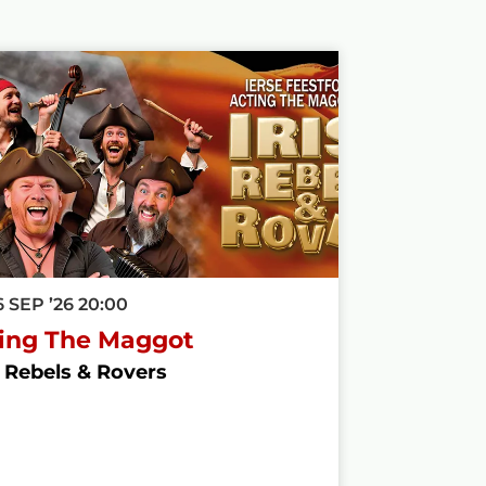
6 SEP ’26
20:00
ing The Maggot
h Rebels & Rovers