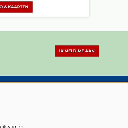
FO & KAARTEN
IK MELD ME AAN
olg Schouwburg Cuijk
uik van de