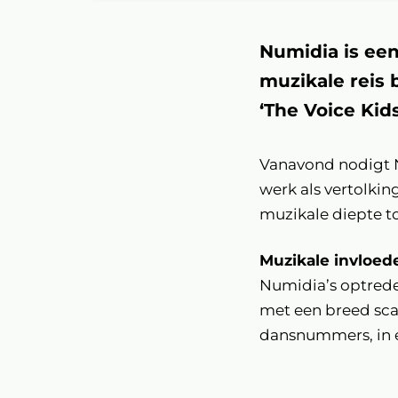
Numidia is een
muzikale reis 
‘The Voice Kid
Vanavond nodigt Nu
werk als vertolki
muzikale diepte to
Muzikale invloed
Numidia’s optrede
met een breed sca
dansnummers, in el