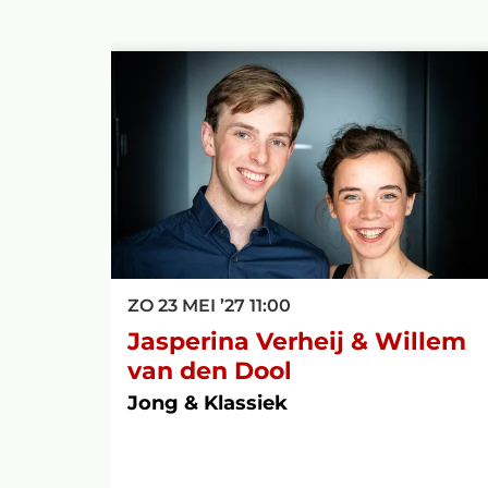
Overslaan
ZO 23 MEI ’27
11:00
Jasperina Verheij & Willem
van den Dool
Jong & Klassiek