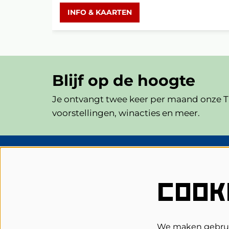
INFO & KAARTEN
Blijf op de hoogte
Je ontvangt twee keer per maand onze Th
voorstellingen, winacties en meer.
Schouwburg Cuijk
COOK
Grotestraat 62
5431 DL Cuijk
0485-314344
We maken gebruik