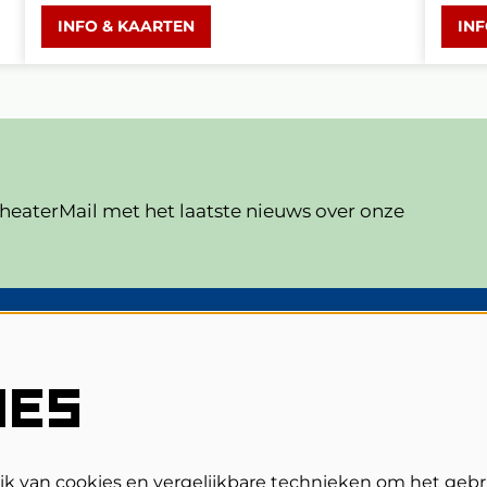
INFO & KAARTEN
IN
eaterMail met het laatste nieuws over onze
V
Veelgestelde vragen
IES
Zaalplattegronden
Privacy, cookies & voorwaarden
Toegankelijkheid
ANBI
 van cookies en vergelijkbare technieken om het gebr