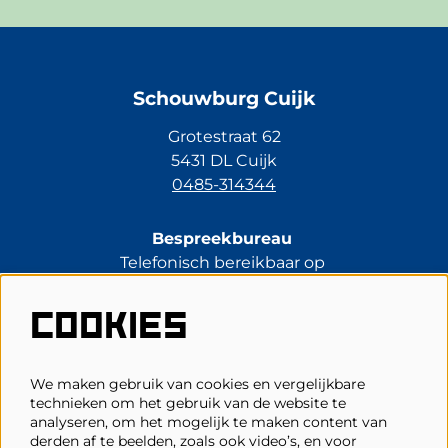
Schouwburg Cuijk
Grotestraat 62
5431 DL Cuijk
0485-314344
Bespreekbureau
Telefonisch bereikbaar op
di t/m vr van 13.30 tot 17.00 uur.
0485-314344
COOKIES
kassa@schouwburgcuijk.nl
We maken gebruik van cookies en vergelijkbare
technieken om het gebruik van de website te
Veelgestelde vragen
analyseren, om het mogelijk te maken content van
derden af te beelden, zoals ook video’s, en voor
Zaalplattegronden