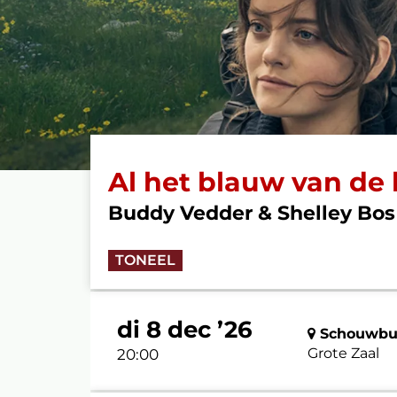
Al het blauw van de
Buddy Vedder & Shelley Bos
TONEEL
di 8 dec ’26
Schouwbur
Grote Zaal
20:00