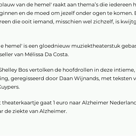
t blauw van de hemel' raakt aan thema’s die iedereen he
innen en de moed om jezelf onder ogen te komen. E
reen die ooit iemand, misschien wel zichzelf, is kwijt
 de hemel' is een gloednieuw muziektheaterstuk geba
eller van Mélissa Da Costa.
helley Bos vertolken de hoofdrollen in deze intieme,
ling, geregisseerd door Daan Wijnands, met teksten 
Kuypers.
 theaterkaartje gaat 1 euro naar Alzheimer Nederland
r de ziekte van Alzheimer.