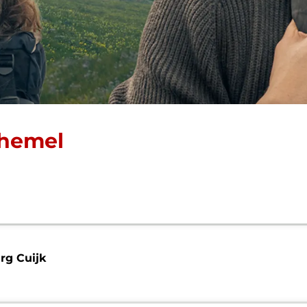
 hemel
g Cuijk