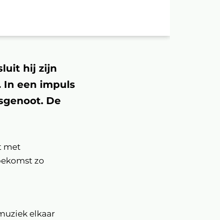
it hij zijn
. In een impuls
isgenoot. De
t met
toekomst zo
 muziek elkaar