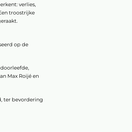
rkent: verlies,
en troostrijke
geraakt.
seerd op de
 doorleefde,
van Max Roijé en
, ter bevordering