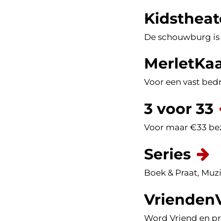
Kidstheat
De schouwburg is e
MerletKaa
Voor een vast bedr
3 voor 33
Voor maar €33 bez
Series
Boek & Praat, Muzi
Vrienden
Word Vriend en pr