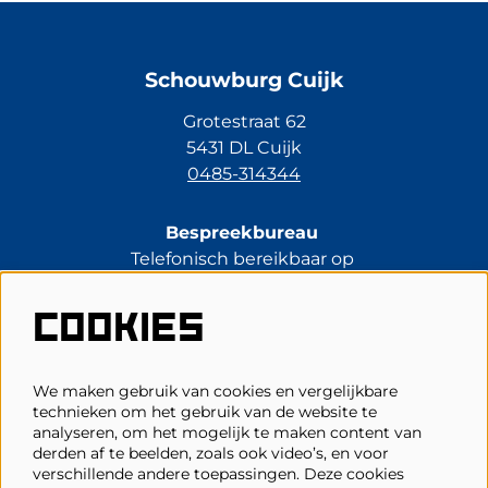
Schouwburg Cuijk
Grotestraat 62
5431 DL Cuijk
0485-314344
Bespreekbureau
Telefonisch bereikbaar op
di t/m vr van 13.30 tot 17.00 uur.
0485-314344
COOKIES
kassa@schouwburgcuijk.nl
We maken gebruik van cookies en vergelijkbare
technieken om het gebruik van de website te
Veelgestelde vragen
analyseren, om het mogelijk te maken content van
derden af te beelden, zoals ook video’s, en voor
Zaalplattegronden
verschillende andere toepassingen. Deze cookies
Privacy, cookies & voorwaarden