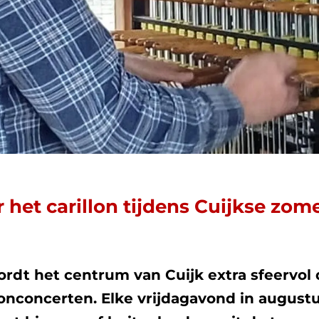
r het carillon tijdens Cuijkse z
dt het centrum van Cuijk extra sfeervol 
illonconcerten. Elke vrijdagavond in august