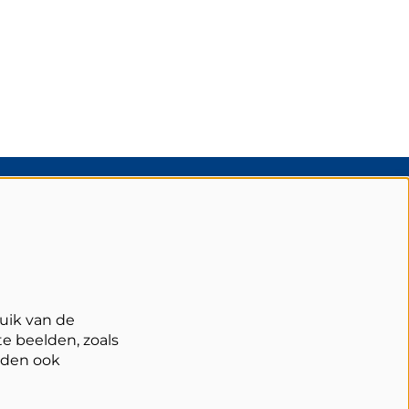
olg Schouwburg Cuijk
uik van de
e beelden, zoals
rden ook