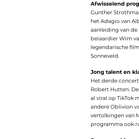
Afwisselend pr
Gunther Strothmann
het Adagio van Al
aanleiding van de 
beiaardier Wim van
legendarische fil
Sonneveld.
Jong talent en k
Het derde concert
Robert Hutten. Dez
al viral op TikTok 
andere Oblivion va
vertolkingen van M
programma ook rui