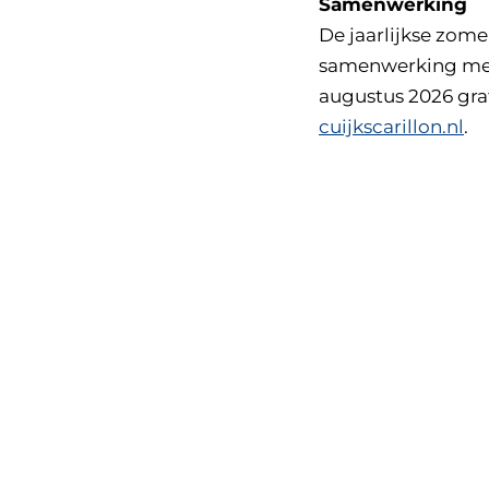
Samenwerking
De jaarlijkse zom
samenwerking met 
augustus 2026 grat
cuijkscarillon.nl
.
Overslaan