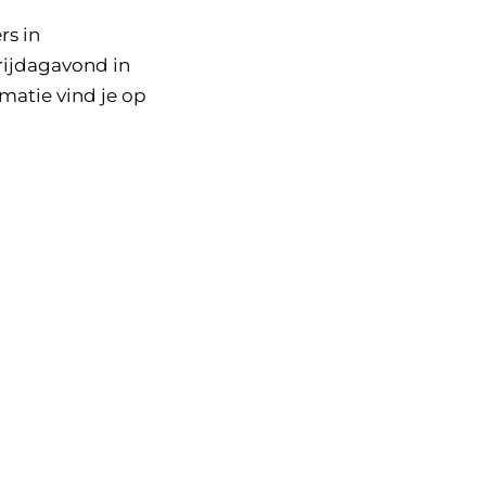
rs in
rijdagavond in
rmatie vind je op