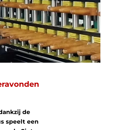
omeravonden
dankzij de
us speelt een