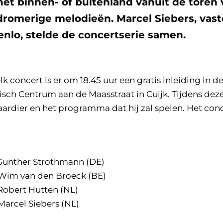
 het binnen- of buitenland vanuit de toren 
romerige melodieën. Marcel Siebers, vast
enlo, stelde de concertserie samen.
elk concert is er om 18.45 uur een gratis inleiding in 
sch Centrum aan de Maasstraat in Cuijk. Tijdens deze
aardier en het programma dat hij zal spelen. Het con
ther Strothmann (DE)
m van den Broeck (BE)
bert Hutten (NL)
cel Siebers (NL)