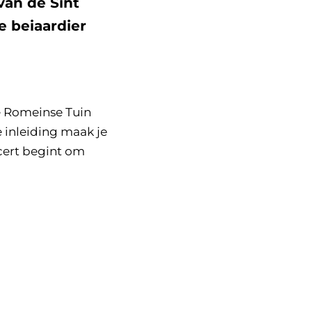
van de Sint
e beiaardier
de Romeinse Tuin
 inleiding maak je
cert begint om