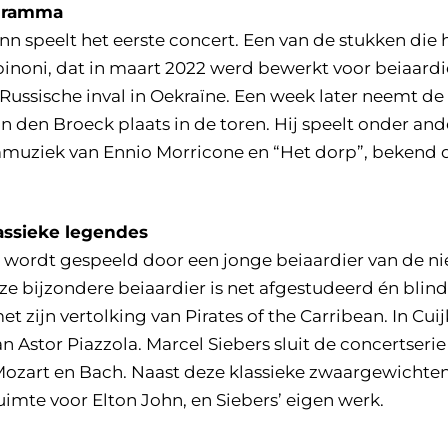
ogramma
 speelt het eerste concert. Een van de stukken die hi
binoni, dat in maart 2022 werd bewerkt voor beiaardi
Russische inval in Oekraïne. Een week later neemt de
 den Broeck plaats in de toren. Hij speelt onder and
mmuziek van Ennio Morricone en “Het dorp”, bekend
lassieke legendes
 wordt gespeeld door een jonge beiaardier van de ni
e bijzondere beiaardier is net afgestudeerd én blind.
met zijn vertolking van Pirates of the Carribean. In Cuij
n Astor Piazzola. Marcel Siebers sluit de concertserie
ozart en Bach. Naast deze klassieke zwaargewichten i
mte voor Elton John, en Siebers’ eigen werk.