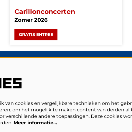
Carillonconcerten
Zomer 2026
GRATIS ENTREE
V
Veelgestelde vragen
IES
Zaalplattegronden
Privacy, cookies & voorwaarden
Toegankelijkheid
ANBI
 van cookies en vergelijkbare technieken om het gebr
eren, om het mogelijk te maken content van derden af t
oor verschillende andere toepassingen. Deze cookies wo
erden.
Meer informatie…