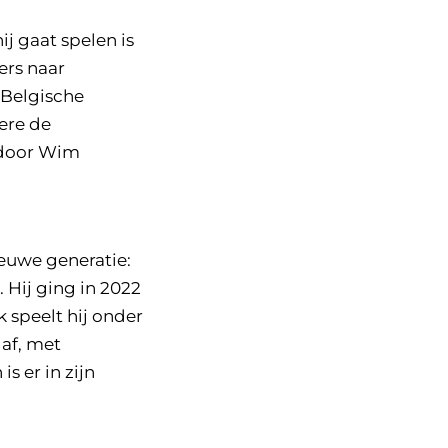
j gaat spelen is
ers naar
 Belgische
ere de
 door Wim
euwe generatie:
 Hij ging in 2022
k speelt hij onder
 af, met
s er in zijn