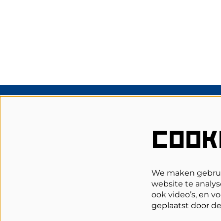
Schouwburg Cuijk
COOK
Grotestraat 62
5431 DL Cuijk
0485-314344
We maken gebruik
website te analys
Bespreekbureau
ook video’s, en v
Telefonisch bereikbaar op
geplaatst door d
di t/m vr van 13.30 tot 17.00 uur.