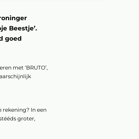
roninger
e Beestje’.
nd goed
oberen met ‘BRUTO’,
arschijnlijk
e rekening? In een
stééds groter,