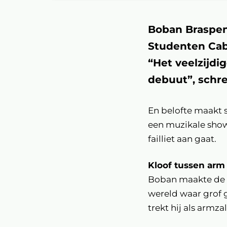
Boban Braspen
Studenten Caba
“Het veelzijd
debuut”, schre
En belofte maakt s
een muzikale show
failliet aan gaat.
Kloof tussen arm 
Boban maakte de b
wereld waar grof g
trekt hij als armzal