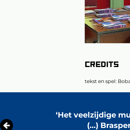
Credits
tekst en spel: Bo
Overslaan
‘Het veelzijdige m
(…) Braspe