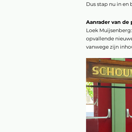
Dus stap nu in en b
Aanrader van de
Loek Muijsenberg: 
opvallende nieuwe
vanwege zijn inhou