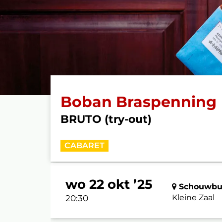
Boban Braspenning
BRUTO (try-out)
CABARET
wo 22 okt ’25
Schouwbur
Kleine Zaal
20:30