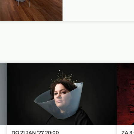
DO 21 JAN ’27
20:00
ZA 3