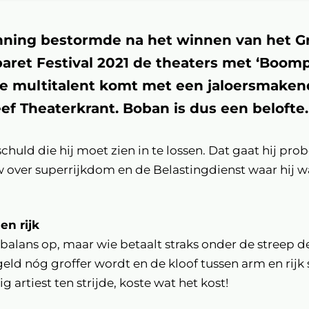
ning bestormde na het winnen van het G
ret Festival 2021 de theaters met ‘Boompj
ige multitalent komt met een jaloersmake
ef Theaterkrant. Boban is dus een belofte.
chuld die hij moet zien in te lossen. Dat gaat hij pr
 over superrijkdom en de Belastingdienst waar hij wa
en rijk
alans op, maar wie betaalt straks onder de streep d
eld nóg groffer wordt en de kloof tussen arm en rijk 
ig artiest ten strijde, koste wat het kost!