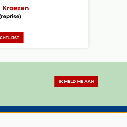
 Kroezen
(reprise)
CHTLIJST
IK MELD ME AAN
olg Schouwburg Cuijk