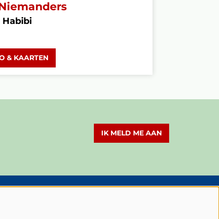
Niemanders
 Habibi
FO & KAARTEN
IK MELD ME AAN
olg Schouwburg Cuijk