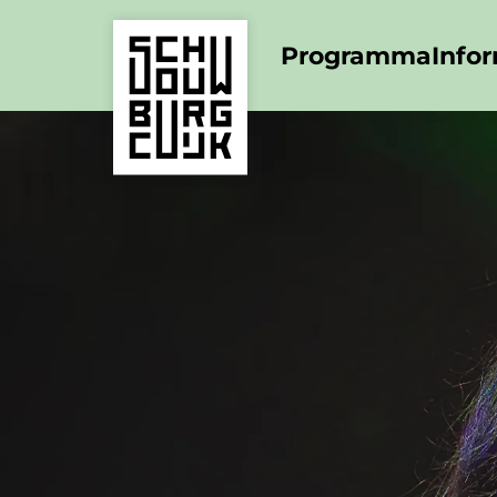
Programma
Info