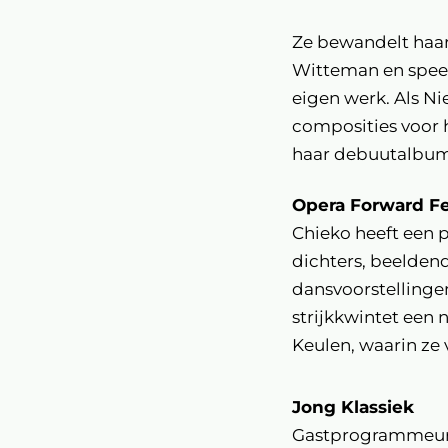
Ze bewandelt haar
Witteman en speel
eigen werk. Als N
composities voor 
haar debuutalbum
Opera Forward Fe
Chieko heeft een 
dichters, beelden
dansvoorstellinge
strijkkwintet een
Keulen, waarin ze v
Jong Klassiek
Gastprogrammeur M