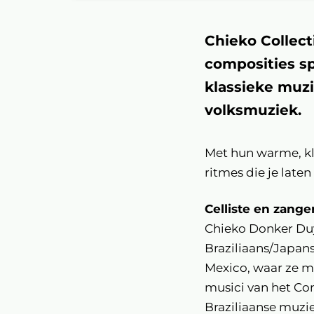
Chieko Collect
composities sp
klassieke muz
volksmuziek.
Met hun warme, kle
ritmes die je late
Celliste en zange
Chieko Donker Duy
Braziliaans/Japans
Mexico, waar ze m
musici van het Co
Braziliaanse muziek