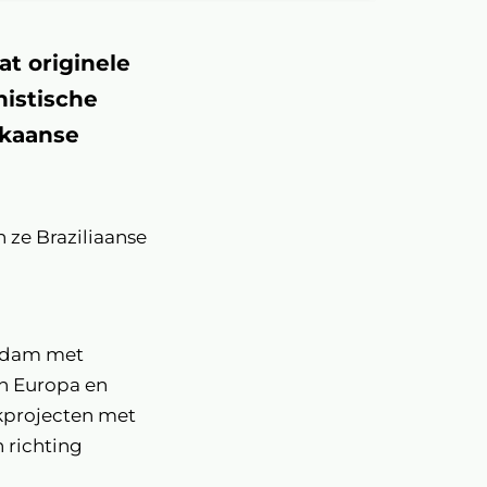
at originele
nistische
ikaanse
 ze Braziliaanse
erdam met
in Europa en
kprojecten met
 richting