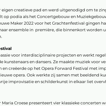
 eigen creatieve pad en werd uitgenodigd om te zi
t op podia als het Concertgebouw en Muziekgebouw 
ieuwe Maker 2022 voor het Grachtenfestival gingen h
haar ensemble in première, die binnenkort worden u
.
stival
passie voor interdisciplinaire projecten en werkt re
de kunstenaars en dansers. Ze maakte muziek voor v
n en creëerde op het Opera Forward Festival met im
 nieuwe opera. Ook werkte zij samen met beeldend ku
rije improvisatie en schilderkunst in elkaar liet overv
aria Croese presenteert vier klassieke concerten w