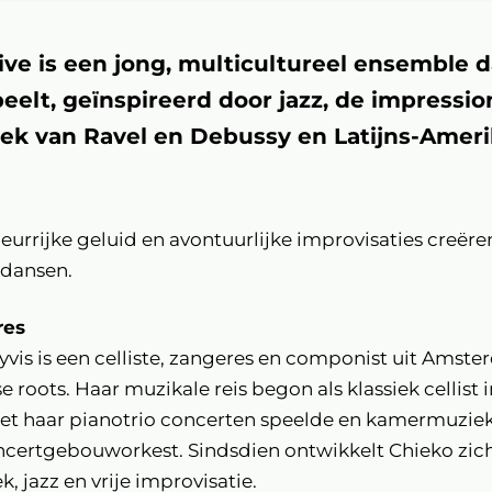
ive is een jong, multicultureel ensemble d
eelt, geïnspireerd door jazz, de impressio
iek van Ravel en Debussy en Latijns-Amer
urrijke geluid en avontuurlijke improvisaties creëren
n dansen.
res
vis is een celliste, zangeres en componist uit Amst
e roots. Haar muzikale reis begon als klassiek cellist 
et haar pianotrio concerten speelde en kamermuzie
ncertgebouworkest. Sindsdien ontwikkelt Chieko zich
, jazz en vrije improvisatie.