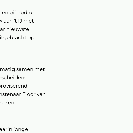
ngen bij Podium
aan 't IJ met
aar nieuwste
itgebracht op
gelmatig samen met
erscheidene
proviserend
nstenaar Floor van
loeien.
aarin jonge