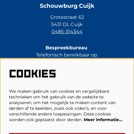
Schouwburg Cuijk
Grotestraat 62
5431 DL Cuijk
0485-314344
Bespreekbureau
Telefonisch bereikbaar op
di t/m vr van 13.30 tot 17.00 uur.
0485-314344
COOKIES
kassa@schouwburgcuijk.nl
We maken gebruik van cookies en vergelijkbare
technieken om het gebruik van de website te
Veelgestelde vragen
analyseren, om het mogelijk te maken content van
derden af te beelden, zoals ook video’s, en voor
Zaalplattegronden
verschillende andere toepassingen. Deze cookies
Privacy, cookies & voorwaarden
worden ook geplaatst door derden.
Meer informatie…
Toegankelijkheid
ANBI