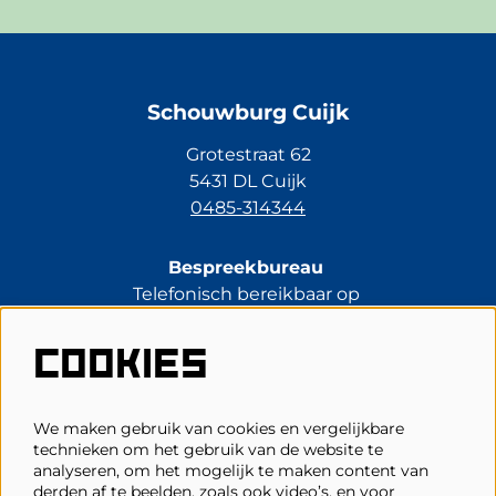
Schouwburg Cuijk
Grotestraat 62
5431 DL Cuijk
0485-314344
Bespreekbureau
Telefonisch bereikbaar op
di t/m vr van 13.30 tot 17.00 uur.
0485-314344
COOKIES
kassa@schouwburgcuijk.nl
We maken gebruik van cookies en vergelijkbare
technieken om het gebruik van de website te
Veelgestelde vragen
analyseren, om het mogelijk te maken content van
derden af te beelden, zoals ook video’s, en voor
Zaalplattegronden