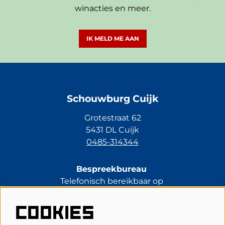
winacties en meer.
IK MELD ME AAN
Schouwburg Cuijk
Grotestraat 62
5431 DL Cuijk
0485-314344
Bespreekbureau
Telefonisch bereikbaar op
di t/m vr van 13.30 tot 17.00 uur.
0485-314344
COOKIES
kassa@schouwburgcuijk.nl