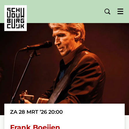
Menu
ZA 28 MRT ’26
20:00
Frank Boeijen