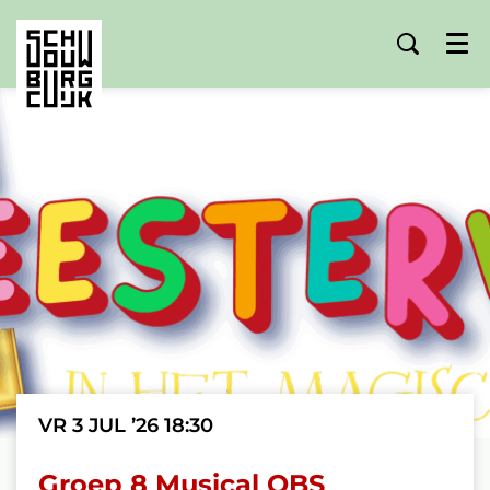
Menu
VR 3 JUL ’26
18:30
Groep 8 Musical OBS