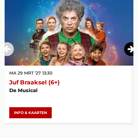
MA 29 MRT ’27
13:30
Juf Braaksel (6+)
De Musical
INFO & KAARTEN