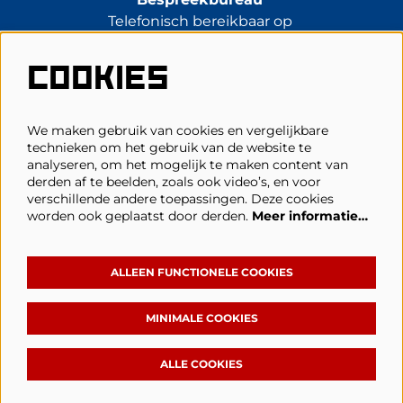
Telefonisch bereikbaar op
di t/m vr van 13.30 tot 17.00 uur.
0485-314344
COOKIES
kassa@schouwburgcuijk.nl
We maken gebruik van cookies en vergelijkbare
technieken om het gebruik van de website te
Veelgestelde vragen
analyseren, om het mogelijk te maken content van
derden af te beelden, zoals ook video’s, en voor
Zaalplattegronden
verschillende andere toepassingen. Deze cookies
Privacy, cookies & voorwaarden
worden ook geplaatst door derden.
Meer informatie…
Toegankelijkheid
ANBI
ALLEEN FUNCTIONELE COOKIES
MINIMALE COOKIES
Volg Schouwburg Cuijk
ALLE COOKIES