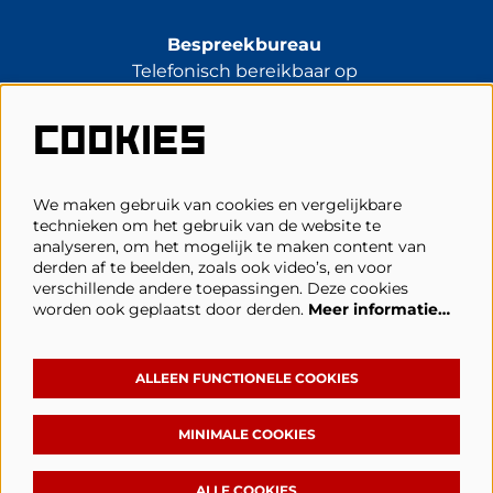
Bespreekbureau
Telefonisch bereikbaar op
di t/m vr van 13.30 tot 17.00 uur.
0485-314344
COOKIES
kassa@schouwburgcuijk.nl
We maken gebruik van cookies en vergelijkbare
technieken om het gebruik van de website te
Veelgestelde vragen
analyseren, om het mogelijk te maken content van
derden af te beelden, zoals ook video’s, en voor
Zaalplattegronden
verschillende andere toepassingen. Deze cookies
Privacy, cookies & voorwaarden
worden ook geplaatst door derden.
Meer informatie…
Toegankelijkheid
ANBI
ALLEEN FUNCTIONELE COOKIES
MINIMALE COOKIES
Volg Schouwburg Cuijk
ALLE COOKIES