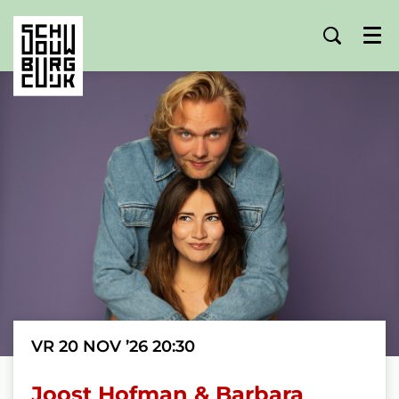
Menu
VR 20 NOV ’26
20:30
Joost Hofman & Barbara