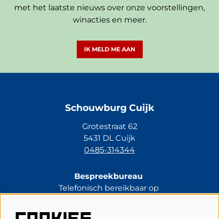
met het laatste nieuws over onze voorstellingen,
winacties en meer.
IK MELD ME AAN
Schouwburg Cuijk
Grotestraat 62
5431 DL Cuijk
0485-314344
Bespreekbureau
Telefonisch bereikbaar op
di t/m vr van 13.30 tot 17.00 uur.
0485-314344
COOKIES