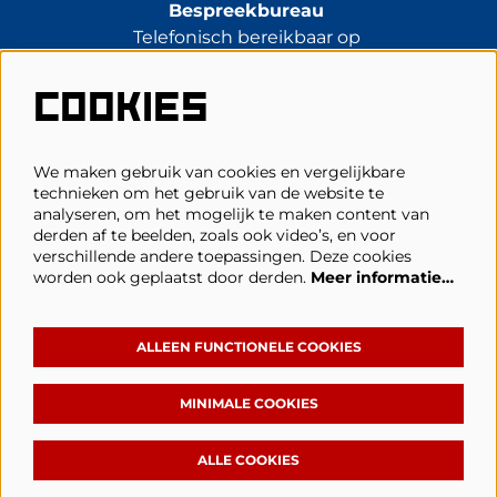
Bespreekbureau
Telefonisch bereikbaar op
di t/m vr van 13.30 tot 17.00 uur.
0485-314344
COOKIES
kassa@schouwburgcuijk.nl
We maken gebruik van cookies en vergelijkbare
technieken om het gebruik van de website te
Veelgestelde vragen
analyseren, om het mogelijk te maken content van
derden af te beelden, zoals ook video’s, en voor
Zaalplattegronden
verschillende andere toepassingen. Deze cookies
Privacy, cookies & voorwaarden
worden ook geplaatst door derden.
Meer informatie…
Toegankelijkheid
ANBI
ALLEEN FUNCTIONELE COOKIES
MINIMALE COOKIES
Volg Schouwburg Cuijk
ALLE COOKIES