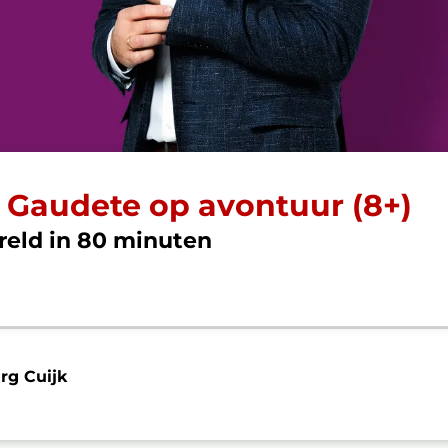
 Gaudete op avontuur (8+)
reld in 80 minuten
g Cuijk