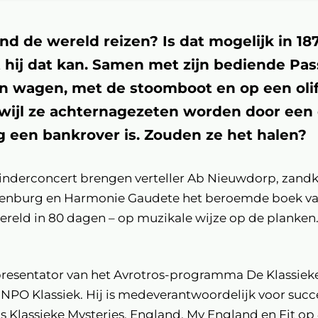
nd de wereld reizen? Is dat mogelijk in 18
hij dat kan. Samen met zijn bediende Pas
en wagen, met de stoomboot en op een oli
rwijl ze achternagezeten worden door een 
 een bankrover is. Zouden ze het halen?
 kinderconcert brengen verteller Ab Nieuwdorp, zand
lenburg en Harmonie Gaudete het beroemde boek van
wereld in 80 dagen – op muzikale wijze op de planken
resentator van het Avrotros-programma De Klassiek
p NPO Klassiek. Hij is medeverantwoordelijk voor succ
s Klassieke Mysteries, England, My England en Fit op 4