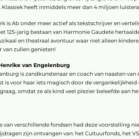
Klassiek heeft inmiddels meer dan 4 miljoen luistera
k is Ab onder meer actief als tekstschrijver en vertelle
et 125-jarig bestaan van Harmonie Gaudete hertaalde
uzikaal en theatraal avontuur waar niet alleen kinder
 van zullen genieten!
Henrike van Engelenburg
enburg is zandkunstenaar en coach van naasten va
t is voor haar iets magisch door de vergankelijkheid
a graag, omdat ze als kind veel plezier beleefde aan he
e van verschillende fondsen had deze voorstelling n
jdragen zijn ontvangen van: het Cultuurfonds, het V