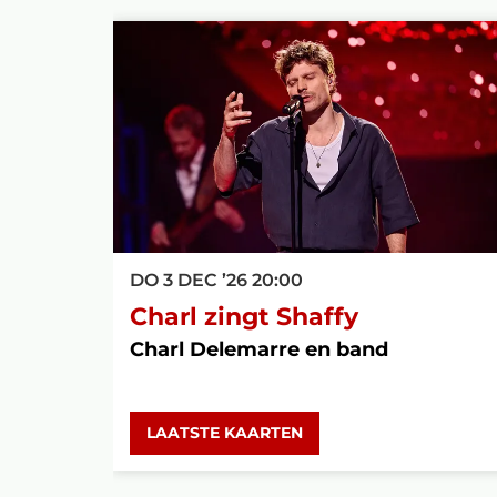
Overslaan
DO 3 DEC ’26
20:00
Charl zingt Shaffy
Charl Delemarre en band
LAATSTE KAARTEN