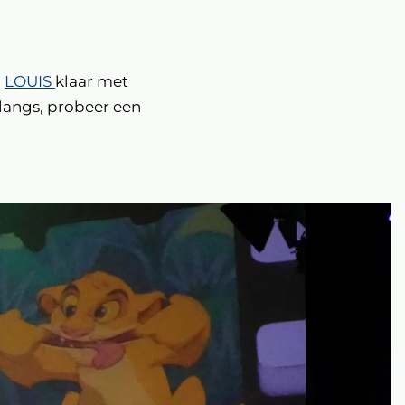
n
LOUIS
klaar met
langs, probeer een