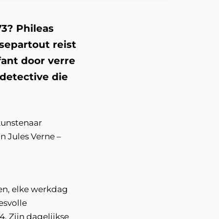
73? Phileas
separtout reist
fant door verre
detective die
kunstenaar
 Jules Verne –
.
en, elke werkdag
esvolle
. Zijn dagelijkse