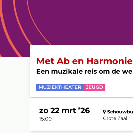
Met Ab en Harmonie
Een muzikale reis om de we
MUZIEKTHEATER
JEUGD
zo 22 mrt ’26
Schouwbur
Grote Zaal
15:00