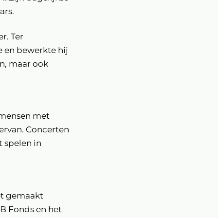
ars.
r. Ter
 en bewerkte hij
en, maar ook
Inzoomen
n mensen met
 ervan. Concerten
t spelen in
iet gemaakt
SB Fonds en het