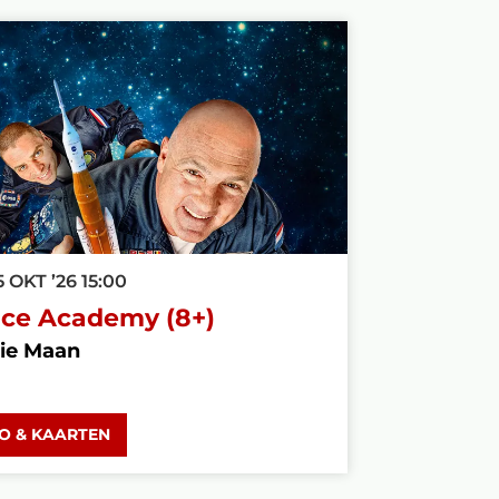
5 OKT ’26
15:00
ce Academy (8+)
ie Maan
FO & KAARTEN