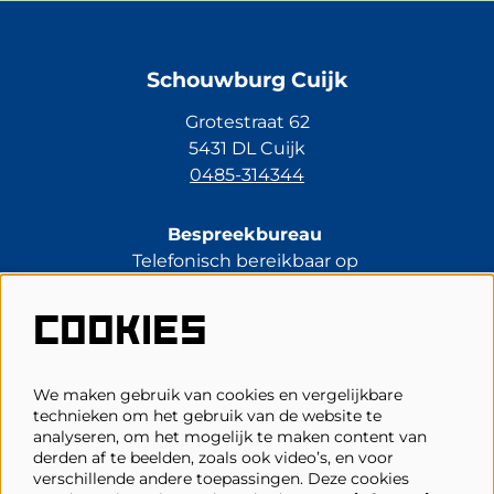
Schouwburg Cuijk
Grotestraat 62
5431 DL Cuijk
0485-314344
Bespreekbureau
Telefonisch bereikbaar op
di t/m vr van 13.30 tot 17.00 uur.
0485-314344
COOKIES
kassa@schouwburgcuijk.nl
We maken gebruik van cookies en vergelijkbare
technieken om het gebruik van de website te
Veelgestelde vragen
analyseren, om het mogelijk te maken content van
derden af te beelden, zoals ook video’s, en voor
Zaalplattegronden
verschillende andere toepassingen. Deze cookies
Privacy, cookies & voorwaarden