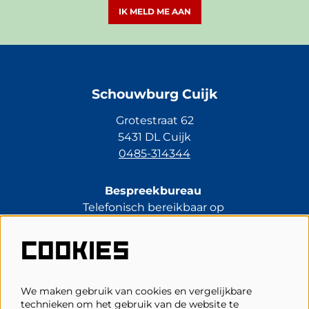
IK MELD ME AAN
Schouwburg Cuijk
Grotestraat 62
5431 DL Cuijk
0485-314344
Bespreekbureau
Telefonisch bereikbaar op
di t/m vr van 13.30 tot 17.00 uur.
0485-314344
COOKIES
kassa@schouwburgcuijk.nl
We maken gebruik van cookies en vergelijkbare
technieken om het gebruik van de website te