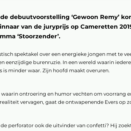
elde debuutvoorstelling ‘Gewoon Remy’ ko
nnaar van de juryprijs op Cameretten 2019
mma ‘Stoorzender’.
stisch spektakel over een energieke jongen met te veel 
een eenzijdige burenruzie. In een wereld waarin iedereen 
ts is minder waar. Zijn hoofd maakt overuren.
ng waarin ontroering en humor vechten om voorrang 
 realiteit vervagen, gaat de ontwapenende Evers op z
 de perforator ook de uitvinder van confetti? Hij zoekt 