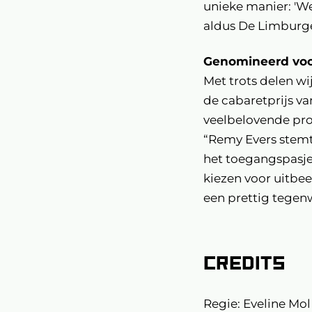
unieke manier: 'We
aldus De Limburge
Genomineerd voor
Met trots delen w
de cabaretprijs v
veelbelovende p
“Remy Evers stemt 
het toegangspasje 
kiezen voor uitbe
een prettig tegen
Credits
Regie: Eveline Mol