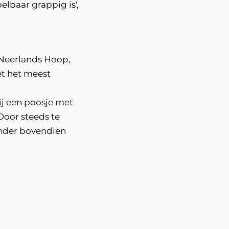
elbaar grappig is',
 Neerlands Hoop,
et het meest
ij een poosje met
 Door steeds te
ender bovendien