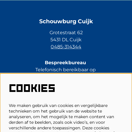
Schouwburg Cuijk
Grotestraat 62
5431 DL Cuijk
0485-314344
Bespreekbureau
Telefonisch bereikbaar op
di t/m vr van 13.30 tot 17.00 uur.
0485-314344
COOKIES
kassa@schouwburgcuijk.nl
We maken gebruik van cookies en vergelijkbare
technieken om het gebruik van de website te
Veelgestelde vragen
analyseren, om het mogelijk te maken content van
derden af te beelden, zoals ook video’s, en voor
Zaalplattegronden
verschillende andere toepassingen. Deze cookies
Privacy, cookies & voorwaarden