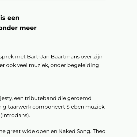
is een
n onder meer
gesprek met Bart-Jan Baartmans over zijn
is er ook veel muziek, onder begeleiding
ajesty, een tributeband die geroemd
jn gitaarwerk componeert Sieben muziek
 (Introdans).
 the great wide open en Naked Song. Theo