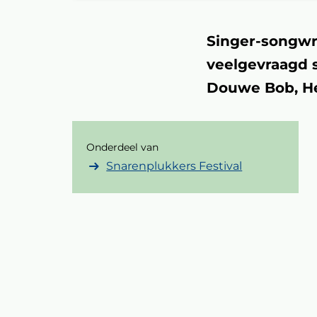
Singer-songwri
veelgevraagd s
Douwe Bob, He
Onderdeel van
Snarenplukkers Festival