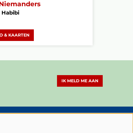
Niemanders
 Habibi
FO & KAARTEN
IK MELD ME AAN
olg Schouwburg Cuijk