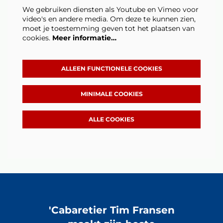
We gebruiken diensten als Youtube en Vimeo voor
video's en andere media. Om deze te kunnen zien,
moet je toestemming geven tot het plaatsen van
cookies.
Meer informatie…
ALLEEN FUNCTIONELE COOKIES
MINIMALE COOKIES
ALLE COOKIES
Overslaan
'Cabaretier Tim Fransen