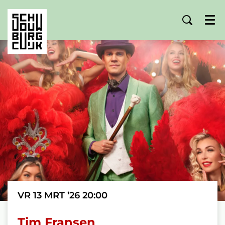
Menu
VR 13 MRT ’26
20:00
Tim Fransen