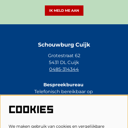
IK MELD ME AAN
Schouwburg Cuijk
Grotestraat 62
5431 DL Cuijk
0485-314344
Bespreekbureau
Telefonisch bereikbaar op
di t/m vr van 13.30 tot 17.00 uur.
0485-314344
COOKIES
kassa@schouwburgcuijk.nl
We maken gebruik van cookies en vergelijkbare