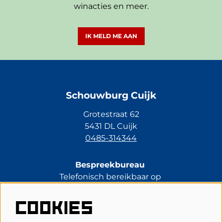
winacties en meer.
IK MELD ME AAN
Schouwburg Cuijk
Grotestraat 62
5431 DL Cuijk
0485-314344
Bespreekbureau
Telefonisch bereikbaar op
di t/m vr van 13.30 tot 17.00 uur.
0485-314344
COOKIES
kassa@schouwburgcuijk.nl