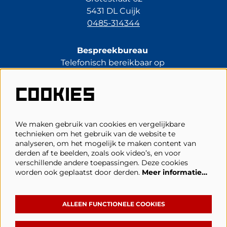
5431 DL Cuijk
0485-314344
Bespreekbureau
Telefonisch bereikbaar op
di t/m vr van 13.30 tot 17.00 uur.
0485-314344
COOKIES
kassa@schouwburgcuijk.nl
We maken gebruik van cookies en vergelijkbare
technieken om het gebruik van de website te
Veelgestelde vragen
analyseren, om het mogelijk te maken content van
derden af te beelden, zoals ook video’s, en voor
Zaalplattegronden
verschillende andere toepassingen. Deze cookies
Privacy, cookies & voorwaarden
worden ook geplaatst door derden.
Meer informatie…
Toegankelijkheid
ANBI
ALLEEN FUNCTIONELE COOKIES