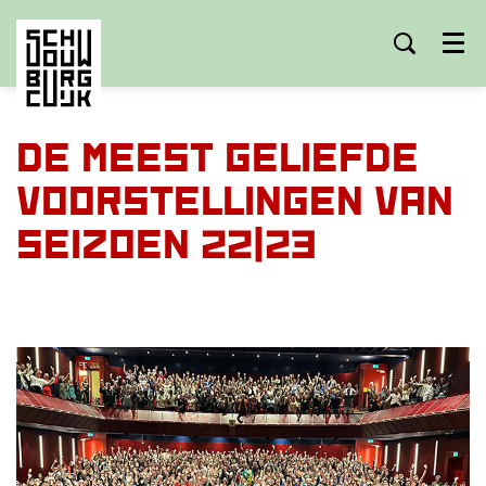
Menu
De meest geliefde
voorstellingen van
seizoen 22|23