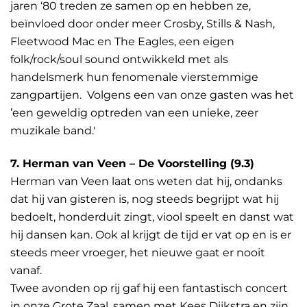
jaren ‘80 treden ze samen op en hebben ze,
beïnvloed door onder meer Crosby, Stills & Nash,
Fleetwood Mac en The Eagles, een eigen
folk/rock/soul sound ontwikkeld met als
handelsmerk hun fenomenale vierstemmige
zangpartijen. Volgens een van onze gasten was het
’een geweldig optreden van een unieke, zeer
muzikale band.'
7. Herman van Veen – De Voorstelling (9.3)
Herman van Veen laat ons weten dat hij, ondanks
dat hij van gisteren is, nog steeds begrijpt wat hij
bedoelt, honderduit zingt, viool speelt en danst wat
hij dansen kan. Ook al krijgt de tijd er vat op en is er
steeds meer vroeger, het nieuwe gaat er nooit
vanaf.
Twee avonden op rij gaf hij een fantastisch concert
in onze Grote Zaal, samen met Kees Dijkstra en zijn