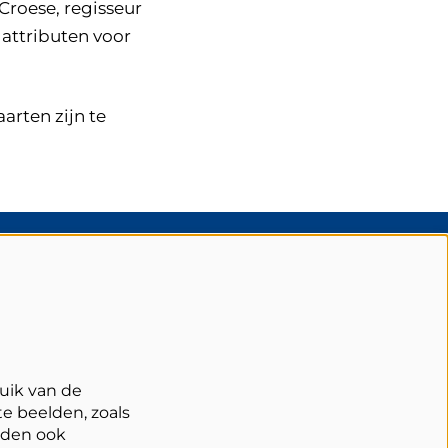
Croese, regisseur
 attributen voor
arten zijn te
olg Schouwburg Cuijk
uik van de
e beelden, zoals
rden ook