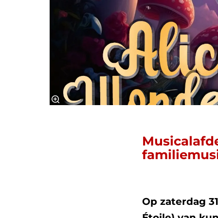
Musicalafd
familiemusi
Op zaterdag 3
Étoile) van k