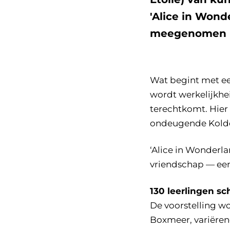
'Alice in Wonde
meegenomen in
Wat begint met ee
wordt werkelijkhe
terechtkomt. Hier
ondeugende Kolder
‘Alice in Wonderl
vriendschap — een
130 leerlingen sc
De voorstelling wo
Boxmeer, variërend