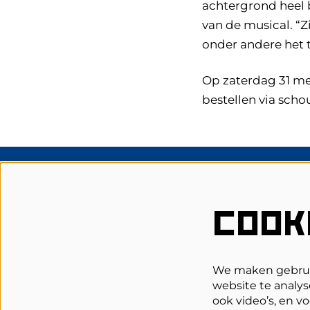
achtergrond heel 
van de musical. “Z
onder andere het t
Op zaterdag 31 mei
bestellen via scho
Schouwburg Cuijk
COOK
Grotestraat 62
5431 DL Cuijk
0485-314344
We maken gebruik
website te analys
Bespreekbureau
ook video’s, en v