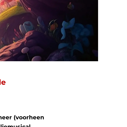
de
meer (voorheen
liemusical