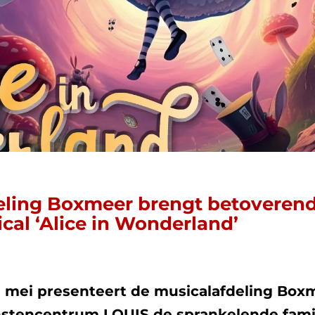
eling Boxmeer brengt betoveren
cal ‘Alice in Wonderland’
1 mei presenteert de musicalafdeling Box
unstencentrum LOUIS de sprankelende fami