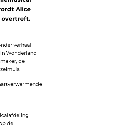
wordt Alice
overtreft.
nder verhaal,
n in Wonderland
nmaker, de
azelmuis.
n hartverwarmende
icalafdeling
 op de