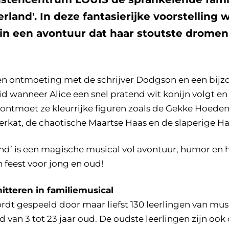
rland'. In deze fantasierijke voorstelling 
 een avontuur dat haar stoutste dromen 
n ontmoeting met de schrijver Dodgson en een bijzo
id wanneer Alice een snel pratend wit konijn volgt e
 ontmoet ze kleurrijke figuren zoals de Gekke Hoede
kat, de chaotische Maartse Haas en de slaperige H
and’ is een magische musical vol avontuur, humor e
 feest voor jong en oud!
hitteren in familiemusical
rdt gespeeld door maar liefst 130 leerlingen van mus
 van 3 tot 23 jaar oud. De oudste leerlingen zijn ook