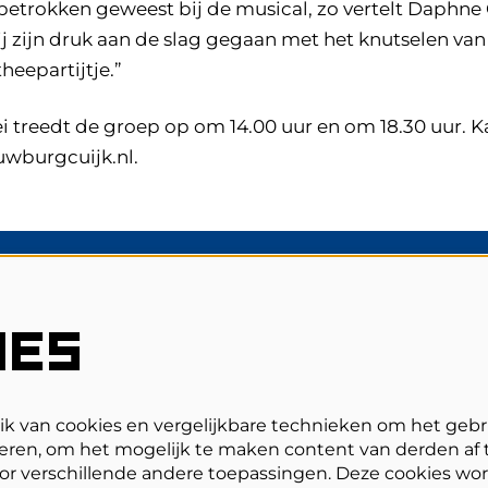
betrokken geweest bij de musical, zo vertelt Daphne 
ij zijn druk aan de slag gegaan met het knutselen van
heepartijtje.”
 treedt de groep op om 14.00 uur en om 18.30 uur. Ka
uwburgcuijk.nl.
V
Veelgestelde vragen
IES
Zaalplattegronden
Privacy, cookies & voorwaarden
Toegankelijkheid
ANBI
 van cookies en vergelijkbare technieken om het gebr
eren, om het mogelijk te maken content van derden af t
oor verschillende andere toepassingen. Deze cookies wo