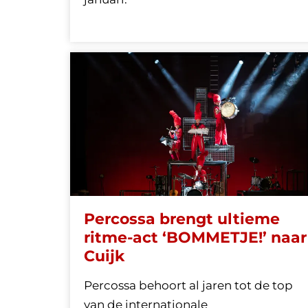
Percossa brengt ultieme
ritme-act ‘BOMMETJE!’ naar
Cuijk
Percossa behoort al jaren tot de top
van de internationale