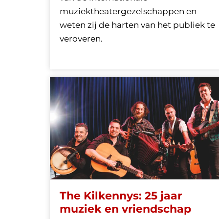
muziektheatergezelschappen en
weten zij de harten van het publiek te
veroveren.
The Kilkennys: 25 jaar
muziek en vriendschap