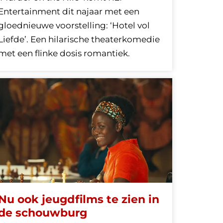
Entertainment dit najaar met een
gloednieuwe voorstelling: ‘Hotel vol
Liefde’. Een hilarische theaterkomedie
met een flinke dosis romantiek.
Nu ook jeugdfilms te zien in
de schouwburg