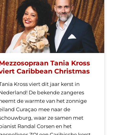
Mezzosopraan Tania Kross
viert Caribbean Christmas
Tania Kross viert dit jaar kerst in
Nederland! De bekende zangeres
neemt de warmte van het zonnige
eiland Curaçao mee naar de
schouwburg, waar ze samen met
pianist Randal Corsen en het
gospelkoor ZO! een Caribische kerst