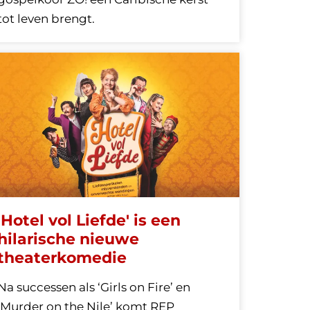
tot leven brengt.
'Hotel vol Liefde' is een
hilarische nieuwe
theaterkomedie
Na successen als ‘Girls on Fire’ en
‘Murder on the Nile’ komt REP