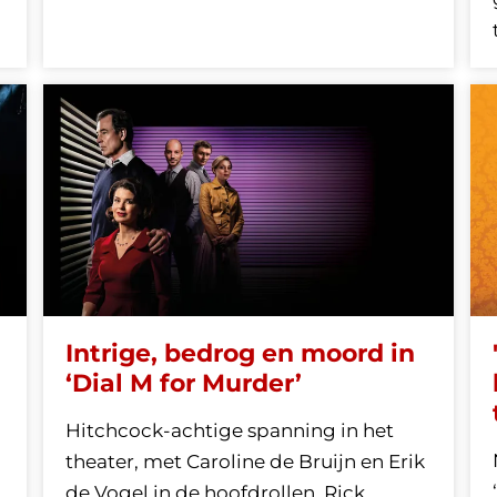
Intrige, bedrog en moord in
‘Dial M for Murder’
Hitchcock-achtige spanning in het
theater, met Caroline de Bruijn en Erik
de Vogel in de hoofdrollen. Rick