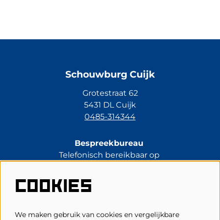
Schouwburg Cuijk
Grotestraat 62
5431 DL Cuijk
0485-314344
Bespreekbureau
Telefonisch bereikbaar op
di t/m vr van 13.30 tot 17.00 uur.
0485-314344
COOKIES
kassa@schouwburgcuijk.nl
We maken gebruik van cookies en vergelijkbare