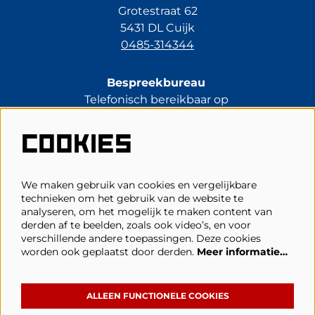
Grotestraat 62
5431 DL Cuijk
0485-314344
Bespreekbureau
Telefonisch bereikbaar op
di t/m vr van 13.30 tot 17.00 uur.
0485-314344
COOKIES
kassa@schouwburgcuijk.nl
We maken gebruik van cookies en vergelijkbare
technieken om het gebruik van de website te
Veelgestelde vragen
analyseren, om het mogelijk te maken content van
derden af te beelden, zoals ook video’s, en voor
Zaalplattegronden
verschillende andere toepassingen. Deze cookies
Privacy, cookies & voorwaarden
worden ook geplaatst door derden.
Meer informatie…
Toegankelijkheid
ANBI
ALLEEN FUNCTIONELE COOKIES