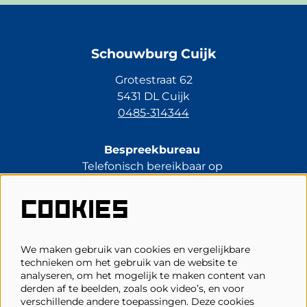
Schouwburg Cuijk
Grotestraat 62
5431 DL Cuijk
0485-314344
Bespreekbureau
Telefonisch bereikbaar op
di t/m vr van 13.30 tot 17.00 uur.
0485-314344
COOKIES
kassa@schouwburgcuijk.nl
We maken gebruik van cookies en vergelijkbare
technieken om het gebruik van de website te
Veelgestelde vragen
analyseren, om het mogelijk te maken content van
derden af te beelden, zoals ook video’s, en voor
Zaalplattegronden
verschillende andere toepassingen. Deze cookies
Privacy, cookies & voorwaarden