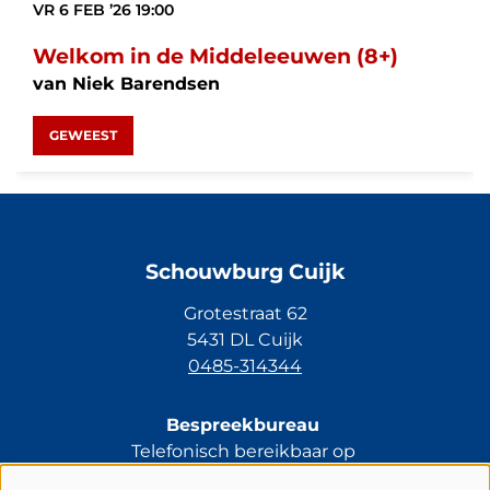
VR 6 FEB ’26
19:00
Welkom in de Middeleeuwen (8+)
van Niek Barendsen
GEWEEST
Schouwburg Cuijk
Grotestraat 62
5431 DL Cuijk
0485-314344
Bespreekbureau
Telefonisch bereikbaar op
di t/m vr van 13.30 tot 17.00 uur.