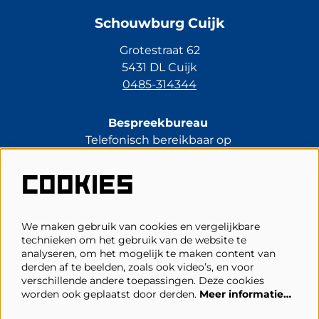
Schouwburg Cuijk
Grotestraat 62
5431 DL Cuijk
0485-314344
Bespreekbureau
Telefonisch bereikbaar op
di t/m vr van 13.30 tot 17.00 uur.
0485-314344
COOKIES
kassa@schouwburgcuijk.nl
We maken gebruik van cookies en vergelijkbare
technieken om het gebruik van de website te
Veelgestelde vragen
analyseren, om het mogelijk te maken content van
derden af te beelden, zoals ook video’s, en voor
Zaalplattegronden
verschillende andere toepassingen. Deze cookies
Privacy, cookies & voorwaarden
worden ook geplaatst door derden.
Meer informatie…
Toegankelijkheid