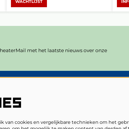
WACHTLIJST
IN
eaterMail met het laatste nieuws over onze
V
Veelgestelde vragen
IES
Zaalplattegronden
Privacy, cookies & voorwaarden
Toegankelijkheid
ANBI
 van cookies en vergelijkbare technieken om het gebr
eren, om het mogelijk te maken content van derden af t