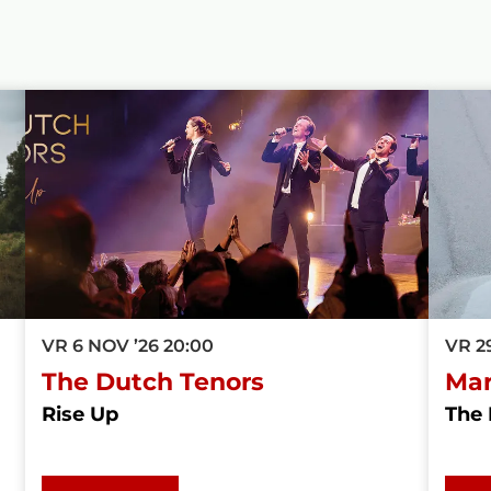
VR 6 NOV ’26
20:00
VR 2
The Dutch Tenors
Mar
Rise Up
The 