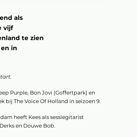
kend als
 vijf
enland te zien
en in
tart.
ep Purple, Bon Jovi (Goffertpark) en
k bij The Voice Of Holland in seizoen 9.
am heeft Kees als sessiegitarist
r Derks en Douwe Bob.