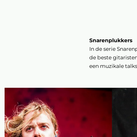
Snarenplukkers
In de serie Snare
de beste gitariste
een muzikale talk
Overslaan