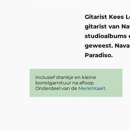
Gitarist Kees 
gitarist van N
studioalbums e
geweest. Nava
Paradiso.
Inclusief drankje en kleine
nzoomen
borrelgarnituur na afloop.
Onderdeel van de
MerletKaart
.