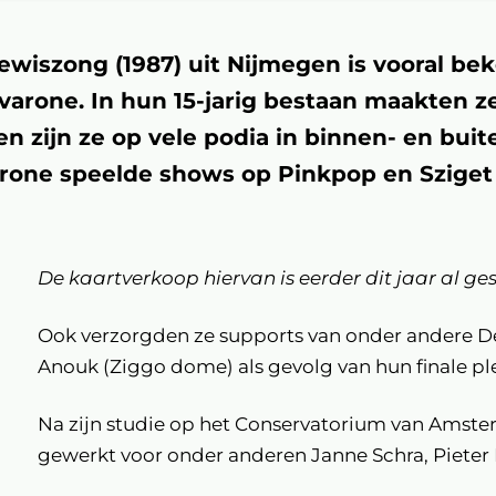
Lewiszong (1987) uit Nijmegen is vooral be
avarone. In hun 15-jarig bestaan maakten ze
n zijn ze op vele podia in binnen- en buit
rone speelde shows op Pinkpop en Sziget 
De kaartverkoop hiervan is eerder dit jaar al ges
Inzoomen
Ook verzorgden ze supports van onder andere De
Anouk (Ziggo dome) als gevolg van hun finale ple
Na zijn studie op het Conservatorium van Amsterd
gewerkt voor onder anderen Janne Schra, Piete