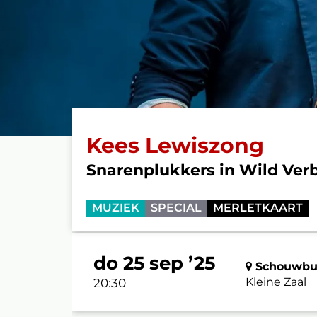
Kees Lewiszong
Snarenplukkers in Wild Ver
MUZIEK
SPECIAL
MERLETKAART
do 25 sep ’25
Schouwbur
Kleine Zaal
20:30