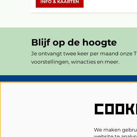
INFO & KAARTEN
Blijf op de hoogte
Je ontvangt twee keer per maand onze Th
voorstellingen, winacties en meer.
Schouwburg Cuijk
COOK
Grotestraat 62
5431 DL Cuijk
0485-314344
We maken gebruik
website te analys