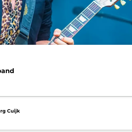
band
g Cuijk