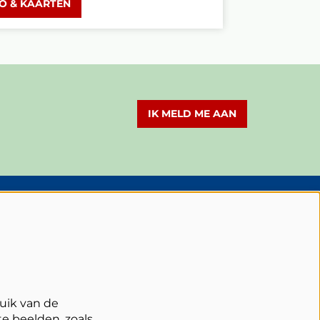
FO & KAARTEN
IK MELD ME AAN
olg Schouwburg Cuijk
uik van de
e beelden, zoals