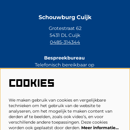
Schouwburg Cuijk
Grotestraat 62
5431 DL Cuijk
0485-314344
Bespreekbureau
Telefonisch bereikbaar op
di t/m vr van 13.30 tot 17.00 uur.
0485-314344
COOKIES
kassa@schouwburgcuijk.nl
We maken gebruik van cookies en vergelijkbare
technieken om het gebruik van de website te
Veelgestelde vragen
analyseren, om het mogelijk te maken content van
derden af te beelden, zoals ook video’s, en voor
Zaalplattegronden
verschillende andere toepassingen. Deze cookies
Privacy, cookies & voorwaarden
worden ook geplaatst door derden.
Meer informatie…