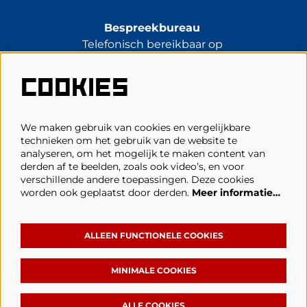
Bespreekbureau
Telefonisch bereikbaar op
di t/m vr van 13.30 tot 17.00 uur.
0485-314344
COOKIES
kassa@schouwburgcuijk.nl
We maken gebruik van cookies en vergelijkbare
technieken om het gebruik van de website te
Veelgestelde vragen
analyseren, om het mogelijk te maken content van
derden af te beelden, zoals ook video’s, en voor
Zaalplattegronden
verschillende andere toepassingen. Deze cookies
Privacy, cookies & voorwaarden
worden ook geplaatst door derden.
Meer informatie…
Toegankelijkheid
ANBI
ALLEEN FUNCTIONELE COOKIES
MINIMALE COOKIES
Volg Schouwburg Cuijk
ALLE COOKIES