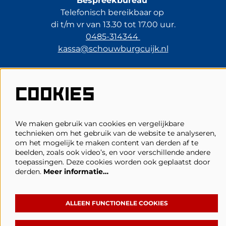
Bespreekbureau
Telefonisch bereikbaar op
di t/m vr van 13.30 tot 17.00 uur.
0485-314344
kassa@schouwburgcuijk.nl
COOKIES
Veelgestelde vragen
Zaalplattegronden
Privacy, cookies & voorwaarden
We maken gebruik van cookies en vergelijkbare
Toegankelijkheid
technieken om het gebruik van de website te analyseren,
ANBI
om het mogelijk te maken content van derden af te
beelden, zoals ook video’s, en voor verschillende andere
toepassingen. Deze cookies worden ook geplaatst door
derden.
Meer informatie…
Volg Schouwburg Cuijk
ALLEEN FUNCTIONELE COOKIES