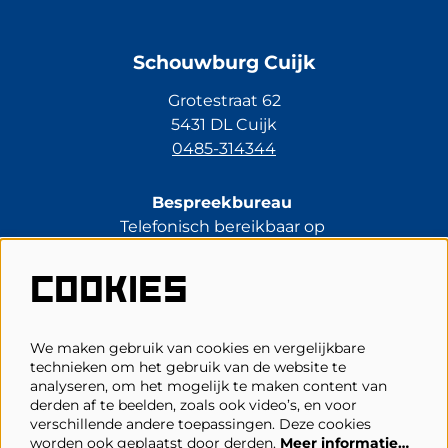
Schouwburg Cuijk
Grotestraat 62
5431 DL Cuijk
0485-314344
Bespreekbureau
Telefonisch bereikbaar op
di t/m vr van 13.30 tot 17.00 uur.
0485-314344
COOKIES
kassa@schouwburgcuijk.nl
We maken gebruik van cookies en vergelijkbare
technieken om het gebruik van de website te
Veelgestelde vragen
analyseren, om het mogelijk te maken content van
derden af te beelden, zoals ook video’s, en voor
Zaalplattegronden
verschillende andere toepassingen. Deze cookies
Privacy, cookies & voorwaarden
worden ook geplaatst door derden.
Meer informatie…