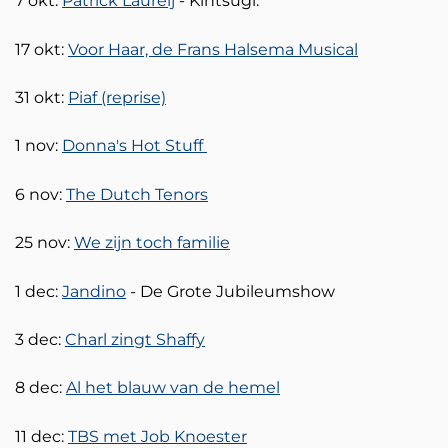
7 okt:
Patrick Laureij
- Kintsugi.
17 okt:
Voor Haar, de Frans Halsema Musical
31 okt:
Piaf (reprise)
1 nov:
Donna's Hot Stuff
6 nov:
The Dutch Tenors
25 nov:
We zijn toch familie
1 dec:
Jandino
- De Grote Jubileumshow
3 dec:
Charl zingt Shaffy
8 dec:
Al het blauw van de hemel
11 dec:
TBS met Job Knoester