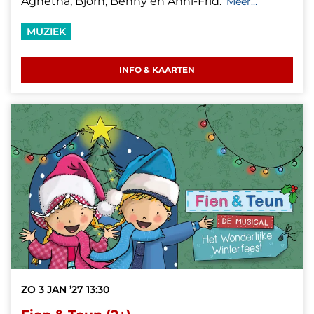
Agnetha, Björn, Benny en Anni-Frid.
Meer…
MUZIEK
INFO & KAARTEN
ZO 3 JAN ’27
13:30