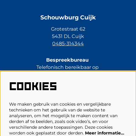
Schouwburg Cuijk
Grotestraat 62
5431 DL Cuijk
0485-314344
Bespreekbureau
Telefonisch bereikbaar op
di t/m vr van 13.30 tot 17.00 uur.
0485-314344
COOKIES
kassa@schouwburgcuijk.nl
We maken gebruik van cookies en vergelijkbare
technieken om het gebruik van de website te
Veelgestelde vragen
analyseren, om het mogelijk te maken content van
derden af te beelden, zoals ook video’s, en voor
Zaalplattegronden
verschillende andere toepassingen. Deze cookies
Privacy, cookies & voorwaarden
worden ook geplaatst door derden.
Meer informatie…