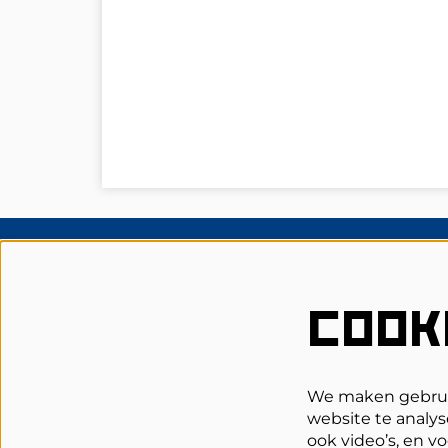
Schouwburg Cuijk
COOK
Grotestraat 62
5431 DL Cuijk
0485-314344
We maken gebruik
website te analys
Bespreekbureau
ook video’s, en v