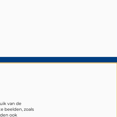
olg Schouwburg Cuijk
uik van de
e beelden, zoals
rden ook