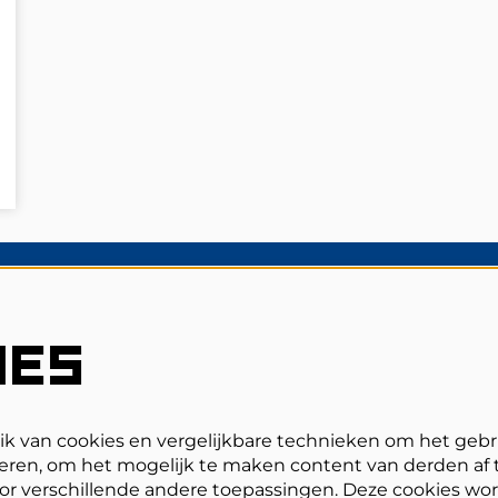
V
Veelgestelde vragen
IES
Zaalplattegronden
Privacy, cookies & voorwaarden
Toegankelijkheid
ANBI
 van cookies en vergelijkbare technieken om het gebr
eren, om het mogelijk te maken content van derden af t
oor verschillende andere toepassingen. Deze cookies wo