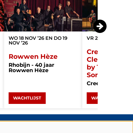
WO 18 NOV ’26
EN
DO 19
VR 20 NOV ’26
20:
NOV ’26
Creedence
Rowwen Hèze
Clearwater R
Rhobijn - 40 jaar
by The Fortu
Rowwen Hèze
Sons
Creedence Gold
WACHTLIJST
WACHTLIJST