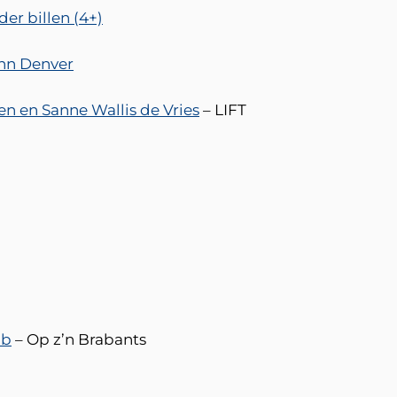
er billen (4+)
ohn Denver
n en Sanne Wallis de Vries
– LIFT
ub
– Op z’n Brabants