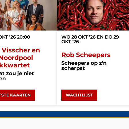
OKT ’26
20:00
WO 28 OKT ’26
EN
DO 29
OKT ’26
 Visscher en
Rob Scheepers
 Noordpool
Scheepers op z'n
jkkwartet
scherpst
at zou je niet
en
TSTE KAARTEN
WACHTLIJST