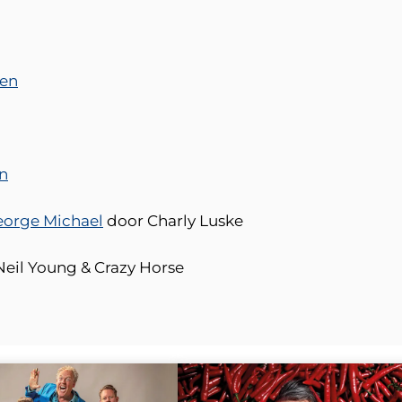
sen
en
George Michael
door Charly Luske
Neil Young & Crazy Horse