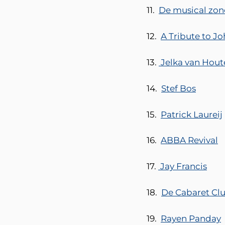
11.
De musical zond
12.
A Tribute to J
13.
Jelka van Houte
14.
Stef Bos
15.
Patrick Laureij
16.
ABBA Revival
17.
Jay Francis
18.
De Cabaret Cl
19.
Rayen Panday