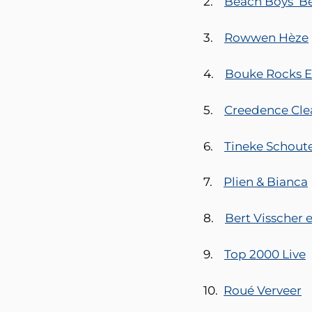
2.
Beach Boys’ B
3.
Rowwen Hèze
4.
Bouke Rocks E
5.
Creedence Cle
6.
Tineke Schout
7.
Plien & Bianca
8.
Bert Visscher 
9.
Top 2000 Live
10.
Roué Verveer