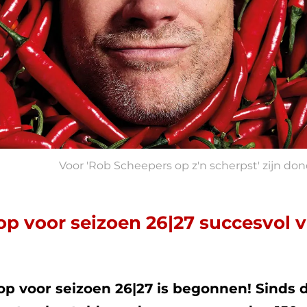
Voor 'Rob Scheepers op z'n scherpst' zijn d
p voor seizoen 26|27 succesvol v
op voor seizoen 26|27 is begonnen! Sinds 