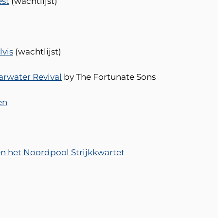
est
(wachtlijst)
lvis
(wachtlijst)
arwater Revival
by The Fortunate Sons
en
en het Noordpool Strijkkwartet