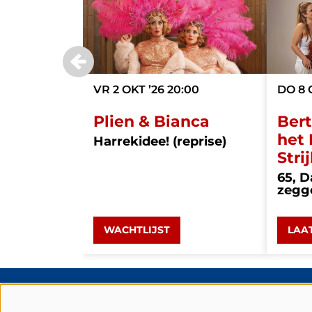
VR 2 OKT ’26
20:00
DO 8 
Plien & Bianca
Bert
het
Harrekidee! (reprise)
Stri
65, D
zegg
WACHTLIJST
LAA