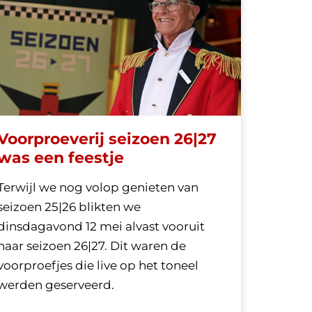
Voorproeverij seizoen 26|27
was een feestje
Terwijl we nog volop genieten van
seizoen 25|26 blikten we
dinsdagavond 12 mei alvast vooruit
naar seizoen 26|27. Dit waren de
voorproefjes die live op het toneel
werden geserveerd.