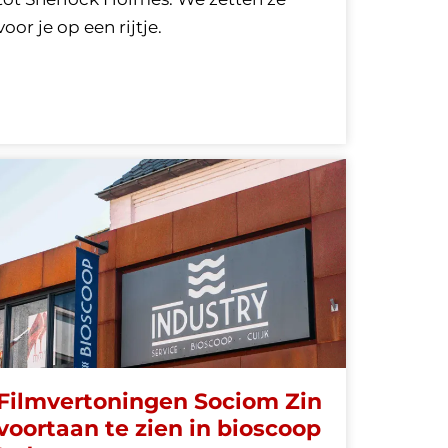
voor je op een rijtje.
Filmvertoningen Sociom Zin
voortaan te zien in bioscoop