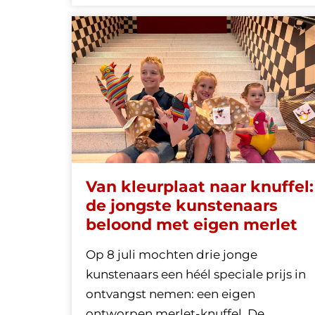
Van kleurplaat naar knuffel:
de jongste kunstenaars
beloond met eigen merlet
Op 8 juli mochten drie jonge
kunstenaars een héél speciale prijs in
ontvangst nemen: een eigen
ontworpen merlet-knuffel. De