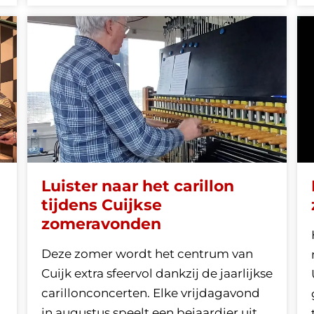
Luister naar het carillon
tijdens Cuijkse
zomeravonden
Deze zomer wordt het centrum van
Cuijk extra sfeervol dankzij de jaarlijkse
carillonconcerten. Elke vrijdagavond
in augustus speelt een beiaardier uit